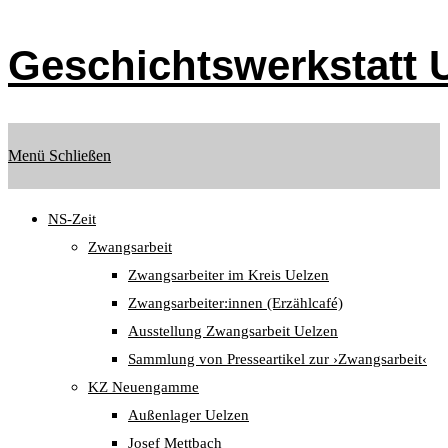
Zum
Inhalt
Geschichtswerkstatt U
springen
Menü
Schließen
NS-Zeit
Zwangsarbeit
Zwangsarbeiter im Kreis Uelzen
Zwangsarbeiter:innen (Erzählcafé)
Ausstellung Zwangsarbeit Uelzen
Sammlung von Presseartikel zur ›Zwangsarbeit‹
KZ Neuengamme
Außenlager Uelzen
Josef Mettbach