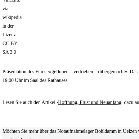
via
wikipedia
in der
Lizenz
CC BY-
SA 3.0
Präsentation des Films ›»geflohen – vertrieben – rübergemacht«.
19:00 Uhr im Saal des Rathauses
Lesen Sie auch den Artikel ›
Hoffnung, Frust und Neuanfang
‹ dazu a
Möchten Sie mehr über das Notaufnahmelager Bohldamm in Uelzen 