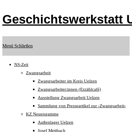
Zum
Inhalt
Geschichtswerkstatt U
springen
Menü
Schließen
NS-Zeit
Zwangsarbeit
Zwangsarbeiter im Kreis Uelzen
Zwangsarbeiter:innen (Erzählcafé)
Ausstellung Zwangsarbeit Uelzen
Sammlung von Presseartikel zur ›Zwangsarbeit‹
KZ Neuengamme
Außenlager Uelzen
Josef Mettbach