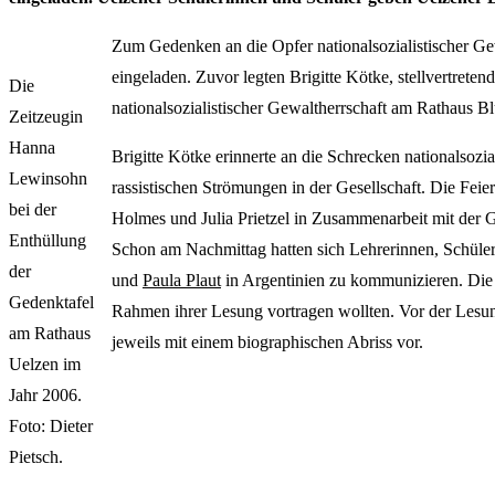
Zum Gedenken an die Opfer nationalsozialistischer Gew
eingeladen. Zuvor legten Brigitte Kötke, stellvertret
Die
nationalsozialistischer Gewaltherrschaft am Rathaus 
Zeitzeugin
Hanna
Brigitte Kötke erinnerte an die Schrecken nationalsozi
Lewinsohn
rassistischen Strömungen in der Gesellschaft. Die F
bei der
Holmes und Julia Prietzel in Zusammenarbeit mit der 
Enthüllung
Schon am Nachmittag hatten sich Lehrerinnen, Schüler
der
und
Paula Plaut
in Argentinien zu kommunizieren. Die
Gedenktafel
Rahmen ihrer Lesung vortragen wollten. Vor der Lesun
am Rathaus
jeweils mit einem biographischen Abriss vor.
Uelzen im
Jahr 2006.
Foto: Dieter
Pietsch.