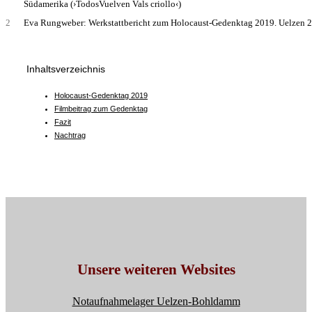
Südamerika (›TodosVuelven Vals criollo‹)
2
Eva Rungweber: Werkstattbericht zum Holocaust-Gedenktag 2019. Uelzen 20
Inhaltsverzeichnis
Holocaust-Gedenktag 2019
Filmbeitrag zum Gedenktag
Fazit
Nachtrag
Unsere weiteren Websites
Notaufnahmelager Uelzen-Bohldamm