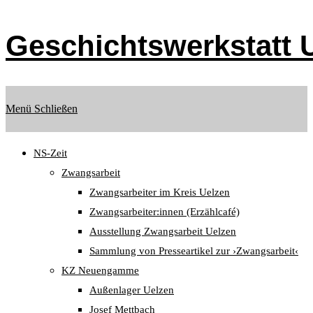
Zum
Inhalt
Geschichtswerkstatt U
springen
Menü
Schließen
NS-Zeit
Zwangsarbeit
Zwangsarbeiter im Kreis Uelzen
Zwangsarbeiter:innen (Erzählcafé)
Ausstellung Zwangsarbeit Uelzen
Sammlung von Presseartikel zur ›Zwangsarbeit‹
KZ Neuengamme
Außenlager Uelzen
Josef Mettbach