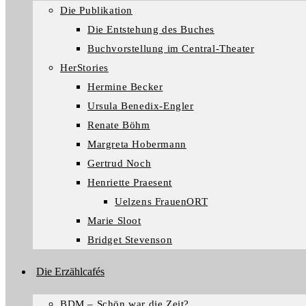
Die Publikation
Die Entstehung des Buches
Buchvorstellung im Central-Theater
HerStories
Hermine Becker
Ursula Benedix-Engler
Renate Böhm
Margreta Hobermann
Gertrud Noch
Henriette Praesent
Uelzens FrauenORT
Marie Sloot
Bridget Stevenson
Die Erzählcafés
BDM – Schön war die Zeit?