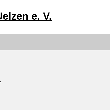
elzen e. V.
‹