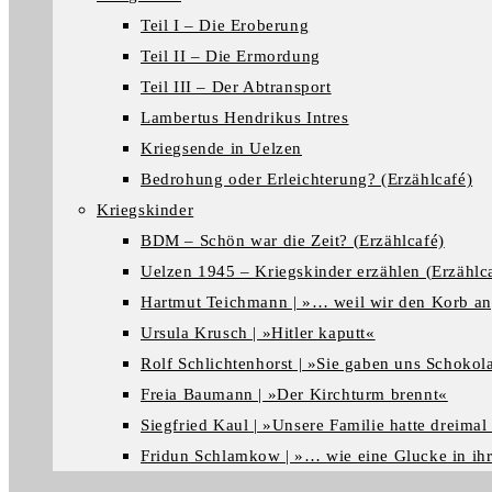
Teil I – Die Eroberung
Teil II – Die Ermordung
Teil III – Der Abtransport
Lambertus Hendrikus Intres
Kriegsende in Uelzen
Bedrohung oder Erleichterung? (Erzählcafé)
Kriegskinder
BDM – Schön war die Zeit? (Erzählcafé)
Uelzen 1945 – Kriegskinder erzählen (Erzählc
Hartmut Teichmann | »… weil wir den Korb a
Ursula Krusch | »Hitler kaputt«
Rolf Schlichtenhorst | »Sie gaben uns Schokol
Freia Baumann | »Der Kirchturm brennt«
Siegfried Kaul | »Unsere Familie hatte dreima
Fridun Schlamkow | »… wie eine Glucke in ih