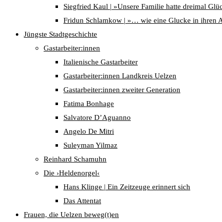
Siegfried Kaul | »Unsere Familie hatte dreimal Glü
Fridun Schlamkow | »… wie eine Glucke in ihren 
Jüngste Stadtgeschichte
Gastarbeiter:innen
Italienische Gastarbeiter
Gastarbeiter:innen Landkreis Uelzen
Gastarbeiter:innen zweiter Generation
Fatima Bonhage
Salvatore D’Aguanno
Angelo De Mitri
Suleyman Yilmaz
Reinhard Schamuhn
Die ›Heldenorgel‹
Hans Klinge | Ein Zeitzeuge erinnert sich
Das Attentat
Frauen, die Uelzen beweg(t)en