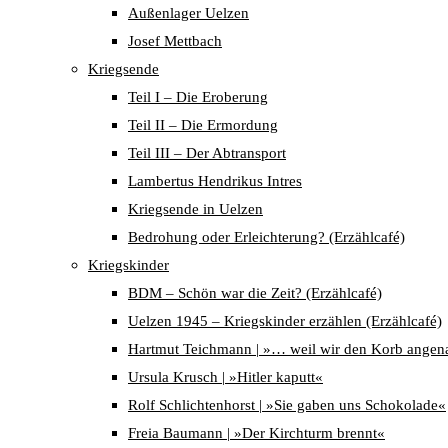
Außenlager Uelzen
Josef Mettbach
Kriegsende
Teil I – Die Eroberung
Teil II – Die Ermordung
Teil III – Der Abtransport
Lambertus Hendrikus Intres
Kriegsende in Uelzen
Bedrohung oder Erleichterung? (Erzählcafé)
Kriegskinder
BDM – Schön war die Zeit? (Erzählcafé)
Uelzen 1945 – Kriegskinder erzählen (Erzählcafé)
Hartmut Teichmann | »… weil wir den Korb angen
Ursula Krusch | »Hitler kaputt«
Rolf Schlichtenhorst | »Sie gaben uns Schokolade«
Freia Baumann | »Der Kirchturm brennt«