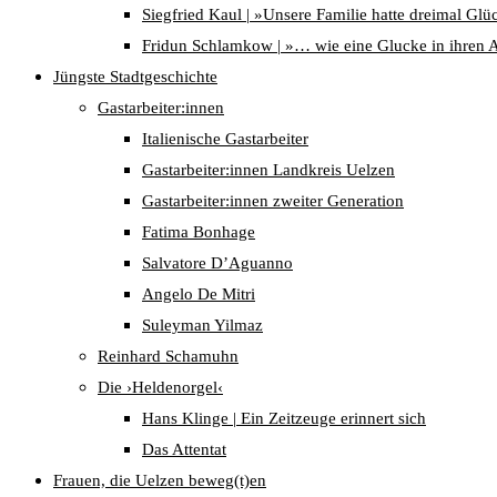
Siegfried Kaul | »Unsere Familie hatte dreimal Glü
Fridun Schlamkow | »… wie eine Glucke in ihren 
Jüngste Stadtgeschichte
Gastarbeiter:innen
Italienische Gastarbeiter
Gastarbeiter:innen Landkreis Uelzen
Gastarbeiter:innen zweiter Generation
Fatima Bonhage
Salvatore D’Aguanno
Angelo De Mitri
Suleyman Yilmaz
Reinhard Schamuhn
Die ›Heldenorgel‹
Hans Klinge | Ein Zeitzeuge erinnert sich
Das Attentat
Frauen, die Uelzen beweg(t)en