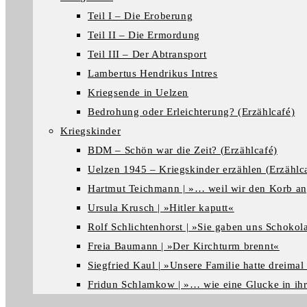
Teil I – Die Eroberung
Teil II – Die Ermordung
Teil III – Der Abtransport
Lambertus Hendrikus Intres
Kriegsende in Uelzen
Bedrohung oder Erleichterung? (Erzählcafé)
Kriegskinder
BDM – Schön war die Zeit? (Erzählcafé)
Uelzen 1945 – Kriegskinder erzählen (Erzählc
Hartmut Teichmann | »… weil wir den Korb a
Ursula Krusch | »Hitler kaputt«
Rolf Schlichtenhorst | »Sie gaben uns Schokol
Freia Baumann | »Der Kirchturm brennt«
Siegfried Kaul | »Unsere Familie hatte dreima
Fridun Schlamkow | »… wie eine Glucke in ih