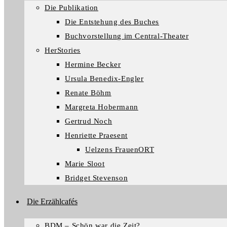
Die Publikation
Die Entstehung des Buches
Buchvorstellung im Central-Theater
HerStories
Hermine Becker
Ursula Benedix-Engler
Renate Böhm
Margreta Hobermann
Gertrud Noch
Henriette Praesent
Uelzens FrauenORT
Marie Sloot
Bridget Stevenson
Die Erzählcafés
BDM – Schön war die Zeit?