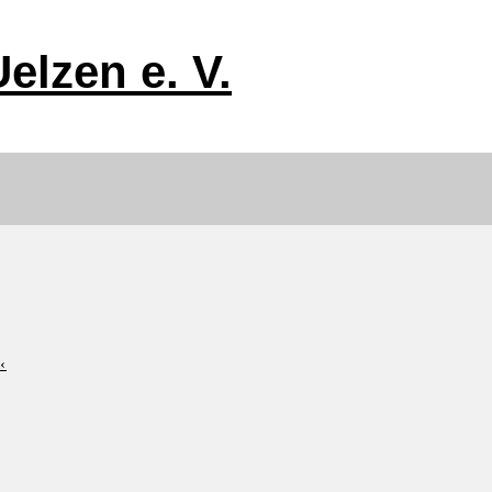
elzen e. V.
‹