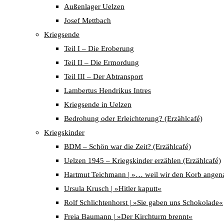
Außenlager Uelzen
Josef Mettbach
Kriegsende
Teil I – Die Eroberung
Teil II – Die Ermordung
Teil III – Der Abtransport
Lambertus Hendrikus Intres
Kriegsende in Uelzen
Bedrohung oder Erleichterung? (Erzählcafé)
Kriegskinder
BDM – Schön war die Zeit? (Erzählcafé)
Uelzen 1945 – Kriegskinder erzählen (Erzählcafé)
Hartmut Teichmann | »… weil wir den Korb angen
Ursula Krusch | »Hitler kaputt«
Rolf Schlichtenhorst | »Sie gaben uns Schokolade«
Freia Baumann | »Der Kirchturm brennt«