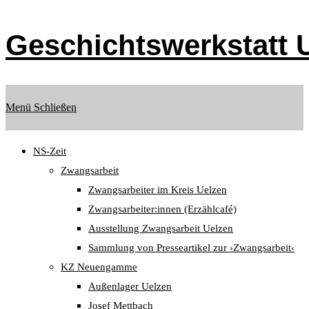
Zum
Inhalt
Geschichtswerkstatt U
springen
Menü
Schließen
NS-Zeit
Zwangsarbeit
Zwangsarbeiter im Kreis Uelzen
Zwangsarbeiter:innen (Erzählcafé)
Ausstellung Zwangsarbeit Uelzen
Sammlung von Presseartikel zur ›Zwangsarbeit‹
KZ Neuengamme
Außenlager Uelzen
Josef Mettbach