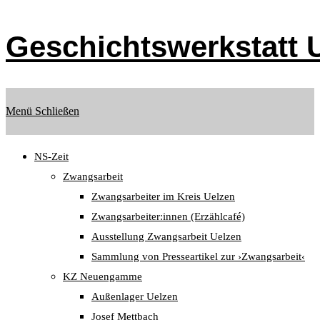
Zum
Inhalt
Geschichtswerkstatt U
springen
Menü
Schließen
NS-Zeit
Zwangsarbeit
Zwangsarbeiter im Kreis Uelzen
Zwangsarbeiter:innen (Erzählcafé)
Ausstellung Zwangsarbeit Uelzen
Sammlung von Presseartikel zur ›Zwangsarbeit‹
KZ Neuengamme
Außenlager Uelzen
Josef Mettbach