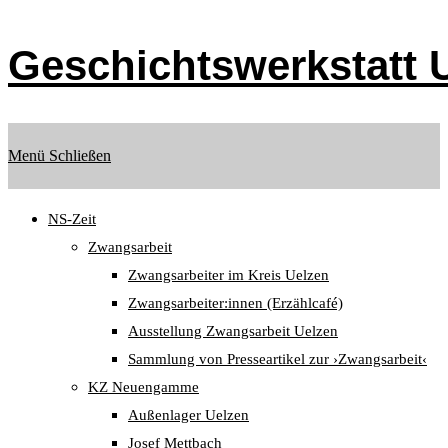
Zum
Inhalt
Geschichtswerkstatt U
springen
Menü
Schließen
NS-Zeit
Zwangsarbeit
Zwangsarbeiter im Kreis Uelzen
Zwangsarbeiter:innen (Erzählcafé)
Ausstellung Zwangsarbeit Uelzen
Sammlung von Presseartikel zur ›Zwangsarbeit‹
KZ Neuengamme
Außenlager Uelzen
Josef Mettbach