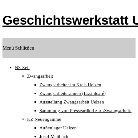
Zum
Inhalt
Geschichtswerkstatt U
springen
Menü
Schließen
NS-Zeit
Zwangsarbeit
Zwangsarbeiter im Kreis Uelzen
Zwangsarbeiter:innen (Erzählcafé)
Ausstellung Zwangsarbeit Uelzen
Sammlung von Presseartikel zur ›Zwangsarbeit‹
KZ Neuengamme
Außenlager Uelzen
Josef Mettbach