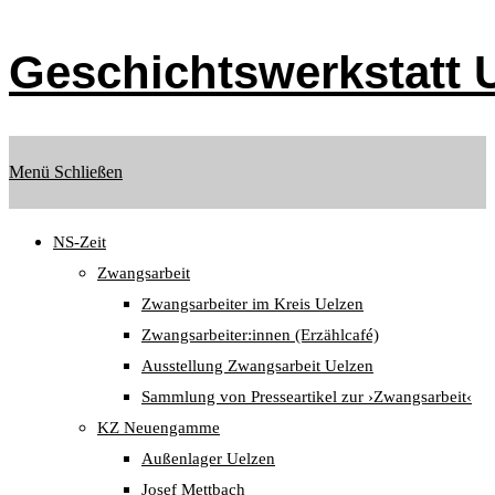
Zum
Inhalt
Geschichtswerkstatt U
springen
Menü
Schließen
NS-Zeit
Zwangsarbeit
Zwangsarbeiter im Kreis Uelzen
Zwangsarbeiter:innen (Erzählcafé)
Ausstellung Zwangsarbeit Uelzen
Sammlung von Presseartikel zur ›Zwangsarbeit‹
KZ Neuengamme
Außenlager Uelzen
Josef Mettbach